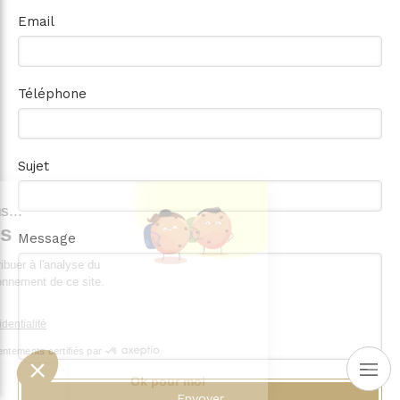
Email
Téléphone
Sujet
st nous...
okies
Message
 de contribuer à l'analyse du
on fonctionnement de ce site.
 vous ?
e de confidentialité
Consentements certifiés par
choisis
Ok pour moi
Envoyer